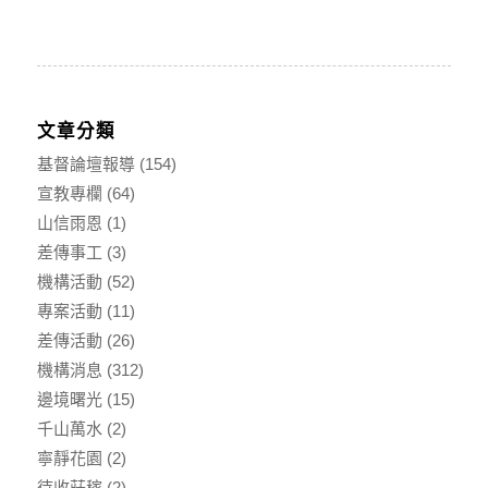
文章分類
基督論壇報導
(154)
宣教專欄
(64)
山信雨恩
(1)
差傳事工
(3)
機構活動
(52)
專案活動
(11)
差傳活動
(26)
機構消息
(312)
邊境曙光
(15)
千山萬水
(2)
寧靜花園
(2)
待收莊稼
(2)