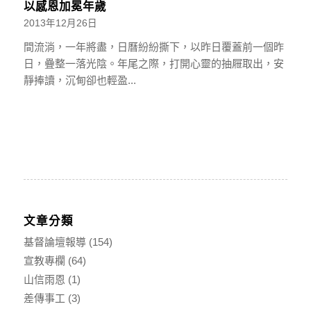
以感恩加冕年歲
2013年12月26日
間流淌，一年將盡，日曆紛紛撕下，以昨日覆蓋前一個昨
日，疊整一落光陰。年尾之際，打開心靈的抽屜取出，安
靜捧讀，沉甸卻也輕盈...
文章分類
基督論壇報導
(154)
宣教專欄
(64)
山信雨恩
(1)
差傳事工
(3)