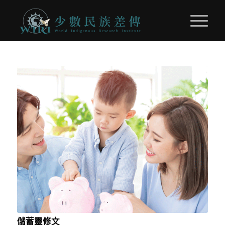
儲蓄靈修文