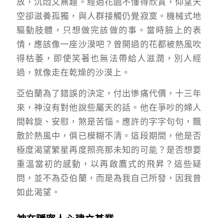
放，沉悶又無趣。經過花園不懂得欣賞，仰望天
空卻滋養孤獨，與人群接觸仍覺寂寞。機械式地
驅動肢體，只想做完該做的事。當時臉上的表
情，應該像一座沙漠吧？曾開過的花都被熱風吹
得枯萎，即使笑著也無法帶給人滋潤，別人經
過，就像走在乾燥的沙漠上。
亞伯蘭為了錯誤的決定，付出慘痛代價，十三年
來，神沒有對他說些屬天的話。他在爭吵的婦人
間斡旋、安慰，煞是苦惱。應許的字字句句，飄
散於熱風中，俱已模糊不清。這段期間，他是否
極度渴望繁星再度照亮那未知的可能？是否想要
重溫當初的感動，以再啟鷹式的飛昇？這些疑
問，並不為亞伯蘭，而是為我自己所發，因我曾
如此渴望。