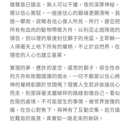
雜聲皆已遠去，無人可以干擾，夜的深厚神秘，
需以信心駕馭，一座座信心的巔峰更顯清晰，我
逐一攀爬，欲睹各信心偉人所見、所行。挪亞把
所有有血肉的動物帶進方舟，以利亞止雨降雨的
禱告，但以理的敬虔封住獅子的兇猛。主耶穌一
人得著天上地下所有的權柄，不止於自然界，在
隱密的人心也建立基業。
實現的夢、應許的星空、違常的獅子、保全性命
的方舟和攸關國運的雨水，一切不都是以信心將
神的權柄彰顯於世間嗎？現實人生若非依循信心
而走，則是踩著支離破碎的路線割傷自己。看似
危險的處境，不可能發生的事情，被世界挫傷的
痛，在信心對焦下，與神有了互動交集，前方遠
近難易的風景，真實如一路走來的無缺。