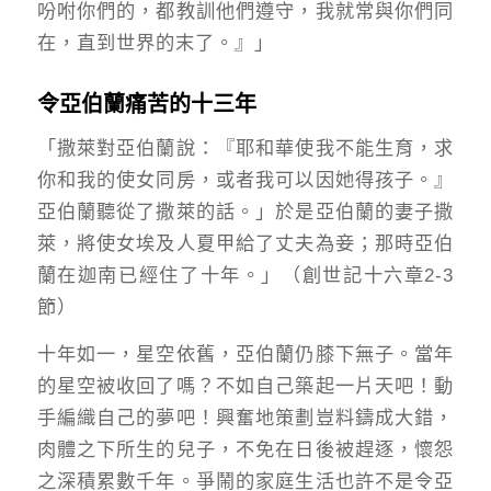
吩咐你們的，都教訓他們遵守，我就常與你們同
在，直到世界的末了。』」
令亞伯蘭痛苦的十三年
「撒萊對亞伯蘭說：『耶和華使我不能生育，求
你和我的使女同房，或者我可以因她得孩子。』
亞伯蘭聽從了撒萊的話。」於是亞伯蘭的妻子撒
萊，將使女埃及人夏甲給了丈夫為妾；那時亞伯
蘭在迦南已經住了十年。」（創世記十六章2-3
節）
十年如一，星空依舊，亞伯蘭仍膝下無子。當年
的星空被收回了嗎？不如自己築起一片天吧！動
手編織自己的夢吧！興奮地策劃豈料鑄成大錯，
肉體之下所生的兒子，不免在日後被趕逐，懷怨
之深積累數千年。爭鬧的家庭生活也許不是令亞