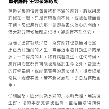
重拾應許 生命泉源啟動
神仍以祂的信實包覆我和不變的應許，將我與應
許擺在一起，只是有時視而不見，或被蒙蔽而看
不到。忘記應許的那一刻即為喪失信心的開始，
但大部分時候我都還記得，卻選擇不理會它。
遠離了應許就缺少它，沒有應許也就無可盼望。
原已負荷難耐的人生，需要這兩者打動生命的泉
源；一口停滯的井，將有病菌滋生。任何時候，
應許與盼望都有可能被驅逐於生命之外，當重大
的打擊臨到，或絲毫苦毒的意念侵入，後者總是
常見，縱使甚微，若不趕緊處理，即日益擴散嚴
重。
仔細回想，因罪而顯多餘的片段時光裡，無論發
生好、壞的事都感覺被壓制，靈裡無法得到釋