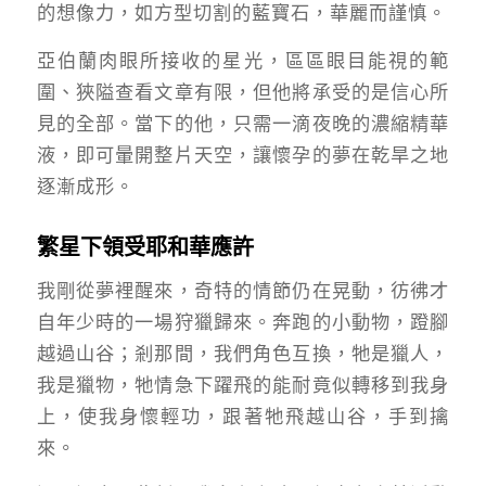
的想像力，如方型切割的藍寶石，華麗而謹慎。
亞伯蘭肉眼所接收的星光，區區眼目能視的範
圍、狹隘查看文章有限，但他將承受的是信心所
見的全部。當下的他，只需一滴夜晚的濃縮精華
液，即可暈開整片天空，讓懷孕的夢在乾旱之地
逐漸成形。
繁星下領受耶和華應許
我剛從夢裡醒來，奇特的情節仍在晃動，彷彿才
自年少時的一場狩獵歸來。奔跑的小動物，蹬腳
越過山谷；剎那間，我們角色互換，牠是獵人，
我是獵物，牠情急下躍飛的能耐竟似轉移到我身
上，使我身懷輕功，跟著牠飛越山谷，手到擒
來。