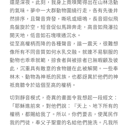
還是深夜。此刻，我身上竟嗅聞得出在山林活動
的氣味。夢中一大群動物圍繞行走，各有先後井
然排序，且聲音齊發，嘶吼或細鳴，長音迴似飛
鳥盤旋於空，短音促似馬蹄奔走，高音如飛瀑拉
開天地，低音如石塊噗通沉水。
從至高權柄而降的各種聲音，諧一震天，很難想
像所有不同音質如何水乳交融。就連不易馴服的
動物也乖乖就範，掠食者與被掠者已無暇顧及彼
此，沉重具有敵意的食物鏈在此被解開。一些奉
林木、動物為神祇的民族，也都訝異於他們的神
祇竟聽令於這個至高的權柄。
切到靜音模式，奇異的畫面令我想起一段經文：
「耶穌進前來，對他們說：『天上、地下所有的
權柄，都賜給我了。所以，你們要去，使萬民作
我的門徒，奉父子聖靈的名給他們施洗。凡我所