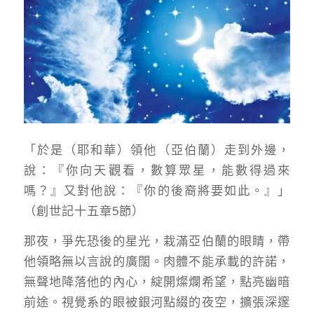
「於是（耶和華）領他（亞伯蘭）走到外邊，
說：『你向天觀看，數算眾星，能數得過來
嗎？』又對他說：『你的後裔將要如此。』」
（創世記十五章5節）
那夜，爭先恐後的星光，栽滿亞伯蘭的眼睛，帶
他領略無以言說的廣闊。肉體不能承載的許諾，
無聲地降落他的內心，綻開燦爛希望，點亮幽暗
前途。視覺系的眼被銀河點綴的夜空，擴張深邃