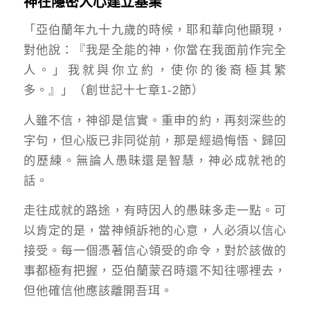
神在隱密人心建立基業
「亞伯蘭年九十九歲的時候，耶和華向他顯現，
對他說：『我是全能的神，你當在我面前作完全
人。」我就與你立約，使你的後裔極其繁
多。』」（創世記十七章1-2節）
人雖不信，神卻是信實。重申的約，再刻深些的
字句，但心版已非同從前，那是經過悔悟、歸回
的歷練。無論人愚昧還是智慧，神必成就祂的
話。
走往成就的路途，有時因人的愚昧多走一點。可
以肯定的是，當神傾訴祂的心意，人必須以信心
接受。每一個憑著信心領受的命令，對於該做的
事都極有把握，亞伯蘭蒙召時還不知往哪裡去，
但他確信他應該離開吾珥。