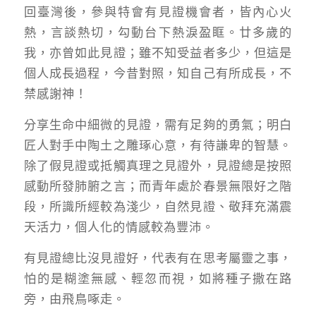
回臺灣後，參與特會有見證機會者，皆內心火
熱，言談熱切，勾動台下熱淚盈眶。廿多歲的
我，亦曾如此見證；雖不知受益者多少，但這是
個人成長過程，今昔對照，知自己有所成長，不
禁感謝神！
分享生命中細微的見證，需有足夠的勇氣；明白
匠人對手中陶土之雕琢心意，有待謙卑的智慧。
除了假見證或抵觸真理之見證外，見證總是按照
感動所發肺腑之言；而青年處於春景無限好之階
段，所識所經較為淺少，自然見證、敬拜充滿震
天活力，個人化的情感較為豐沛。
有見證總比沒見證好，代表有在思考屬靈之事，
怕的是糊塗無感、輕忽而視，如將種子撒在路
旁，由飛鳥啄走。