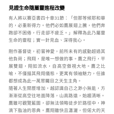
見證生命隨屬靈進程改變
有人將以賽亞書四十章31節：「但那等候耶和華
的，必重新得力。他們必如鷹展翅上騰，他們奔
跑卻不困倦，行走卻不疲乏。」解釋為此乃屬靈
生命的靈程；實一針見血、深得我心。
剛作基督徒，初嘗神愛，前所未有的感動超過其
他負荷；飛翔，是唯一想做的事。鷹之飛行，平
展雙翅，翔如流水，自高空傲視大地。鷹之比
喻，不僅描其飛翔儀態，更寓有領袖魅力，任誰
都想成為此一萬眾矚目之天生主角。
隨著人生閱歷增加，越認識自己之渺小無能，方
漸漸從高空往地面降落，山高路遠，始趨清晰。
鷹雖可觀覽藍圖，卻無法領略徒步於路徑中，神
滴下脂油的恩典。鷹翔雖快且瀟灑，但偌大的天