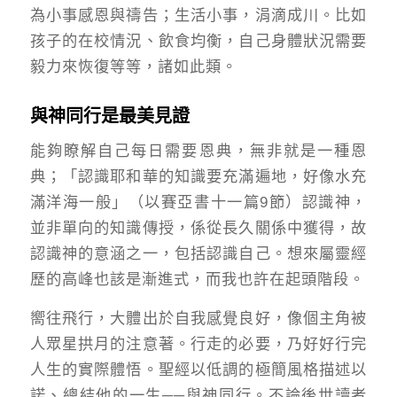
為小事感恩與禱告；生活小事，涓滴成川。比如
孩子的在校情況、飲食均衡，自己身體狀況需要
毅力來恢復等等，諸如此類。
與神同行是最美見證
能夠瞭解自己每日需要恩典，無非就是一種恩
典；「認識耶和華的知識要充滿遍地，好像水充
滿洋海一般」（以賽亞書十一篇9節）認識神，
並非單向的知識傳授，係從長久關係中獲得，故
認識神的意涵之一，包括認識自己。想來屬靈經
歷的高峰也該是漸進式，而我也許在起頭階段。
嚮往飛行，大體出於自我感覺良好，像個主角被
人眾星拱月的注意著。行走的必要，乃好好行完
人生的實際體悟。聖經以低調的極簡風格描述以
諾、總結他的一生──與神同行。不論後世讀者