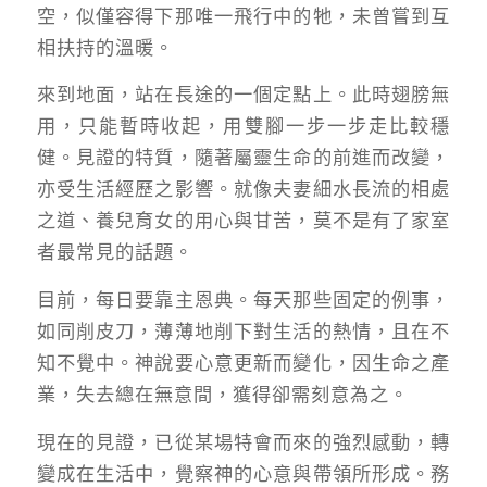
空，似僅容得下那唯一飛行中的牠，未曾嘗到互
相扶持的溫暖。
來到地面，站在長途的一個定點上。此時翅膀無
用，只能暫時收起，用雙腳一步一步走比較穩
健。見證的特質，隨著屬靈生命的前進而改變，
亦受生活經歷之影響。就像夫妻細水長流的相處
之道、養兒育女的用心與甘苦，莫不是有了家室
者最常見的話題。
目前，每日要靠主恩典。每天那些固定的例事，
如同削皮刀，薄薄地削下對生活的熱情，且在不
知不覺中。神說要心意更新而變化，因生命之產
業，失去總在無意間，獲得卻需刻意為之。
現在的見證，已從某場特會而來的強烈感動，轉
變成在生活中，覺察神的心意與帶領所形成。務