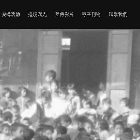
機構活動
邊境曙光
差傳影片
專業刊物
聯繫我們