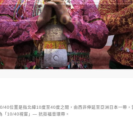
tute(WIRI)表示10/40位置是指北緯10度至40度之間，由西非伸延至亞
10/40視窗」— 抗拒福音環帶。