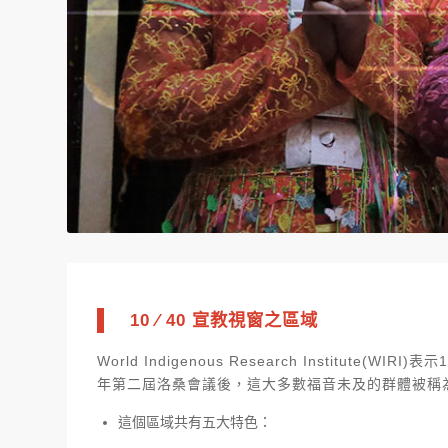
10 ∕ 40
宣教視窗之區域
World Indigenous Research Insti
年第二屆洛桑會議後，這大多數福音未及的群體被稱為「
這個區域共有五大特色：