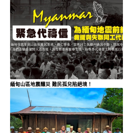
緬甸山區地震釀災 難民孤兒陷絕境！