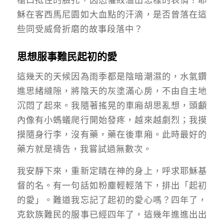
穌在客西馬尼園如大血點的汗滴，是否曾落在這
些同受威脅折磨的故事段落中？
思想服事難民起初的愛
這幾天的天候因為雨季都是陰暗潮濕的，水氣鑽
進思緒縫隙，將陰天的灰塗滿心房，不由自主地
沉悶了起來。我隨著搖晃的車廂胡思亂想，頭顱
內像有小螞蟻爬行開始發疼，越來越劇烈；我摸
摸隨身行李，沒有藥，藥在後車廂。此時最好的
藥方就是禱告，我嘗試過無數次。
我安靜下來，重新定睛在神的身上，呼求耶穌基
督的名。有一句話如粉塵輕輕落下，排出「起初
的愛」。難道我忘記了起初的愛心嗎？四年了，
克欽族難民的服事已經四年了，這幾年進進出出