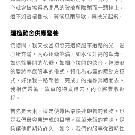
心就會被擦得亮晶晶的玻璃所矇騙而一頭撞上，
還不如暫棲樹枝，等候風雨靜歇，再挾光起飛。
建造雞舍供應營養
恍惚間，我又被當初照亮這條服事道路的光—愛
心所充滿，內心逐漸飽滿，如水位升高的犁溝，
如徐徐展開的花瓣，如細心拉開的弦音。神澆灌
的愛將奉獻服事的儀式，轉化為心靈的驅動方程
式，好讓我一路朝著「完成」的指標奔跑而去。
我相信帶著一貨車的物資進去，內心將豐收返
程。
首先是大米，這是使難民最快速飽餐的食物，也
是我們最容易達成的目標。單單米飯的香味，足
夠讓他們期待許久。如今，我們的服事從暫時性