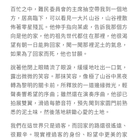
百忙之中，難民委員會的主席抽空帶我到一個地
方，居高臨下，可以看見一大片山谷，山谷裡散
佈著零星殘瓦。他伸手指向某處，告訴我那個方
向是他的家，他的祖先世代都住在那裡，他很渴
望有朝一日能夠回家，聞一聞那裡泥土的氣息，
如果為了回家而死，他也甘願。
說著他閉上眼睛流了眼淚，緩緩地吐出一口氣，
露出微微的笑容。那抹笑容，像極了山谷中黑夜
轉為黎明的關卡前，所釋放的一道邊緣微光，輕
聲奏響希望的序曲；雖然還在演奏序曲，他卻已
拍展雙翼，滑過每節音符，預先聞到家園門前熟
悉的泥土味，然後落地耕鋤心愛的土地。
我們在這世界只是過客，而回家的路還很遙遠、
很艱辛。現實裡過客的身份、盼望中更美的家