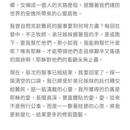
鄉，交織成一個人的天路歷程，提醒著我們謹防
世界的安逸所帶來的心靈腐敗。
我曾自問克欽難民的服事要到何時方盡？每回在
營中，不乏牧師、弟兄姊妹握著我的手，甚或跪
下，要我幫忙他們。渺小如我，我能夠幫忙什麼
呢？唯有耶穌，才能帶領他們走這條艱辛又遙遠
的路途啊！耶穌對他們的看顧永無止盡。
現在，這次的服事已經結束，我要回家了。探一
探清空的口袋，我已將受於弟兄姊妹的託付轉交
給難民。掂一掂滿載的心靈，我所獲得的仍舊是
耶穌的愛，長闊高深、豐富體貼的愛。愛，從來
不是例行公事，而是一一數著枝節的心思，將我
更新變化、結果更多的修剪園藝。