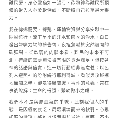
難民營，身心靈猶如一張弓，欲將神為難民所預
備的射入人心柔軟深處，不斷將自己拉至最大張
力。
我在傳遞需要、採購、運輸物資與分享安慰中一
圈圈繞行，流下旱季的汗水和雨季的淚水，白日
發出聲嘶力竭的禱告聲，夜裡驚嚇於突然爆開的
砲彈聲。從軟弱的肉體來看，難民的未來不可
測，持續的需要無法被有限的資源滿足。但按著
神的話語與信實，這一切行動絕非無意義；以色
列人遵照神的吩咐繞行耶利哥城，看似與攻城掠
地無關之舉，卻是得勝關鍵。事件的意義，常在
事後瞭解；生命的得勝，繫於微小之處。
我們本不是與屬血氣的爭戰。此刻我個人的爭
戰，是因極度疲乏、周遭環境而來的軟弱。心亂
如麻的飛翔，將難以辨識眼前景物，有時一不小