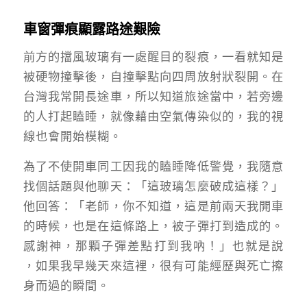
車窗彈痕顯露路途艱險
前方的擋風玻璃有一處醒目的裂痕，一看就知是
被硬物撞擊後，自撞擊點向四周放射狀裂開。在
台灣我常開長途車，所以知道旅途當中，若旁邊
的人打起瞌睡，就像藉由空氣傳染似的，我的視
線也會開始模糊。
為了不使開車同工因我的瞌睡降低警覺，我隨意
找個話題與他聊天：「這玻璃怎麼破成這樣？」
他回答：「老師，你不知道，這是前兩天我開車
的時候，也是在這條路上，被子彈打到造成的。
感謝神，那顆子彈差點打到我吶！」也就是說
，如果我早幾天來這裡，很有可能經歷與死亡擦
身而過的瞬間。