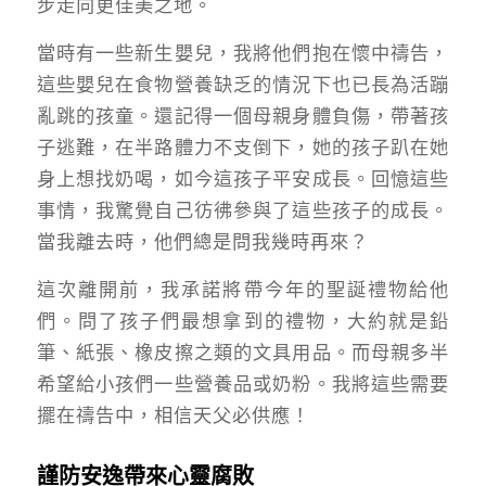
步走向更佳美之地。
當時有一些新生嬰兒，我將他們抱在懷中禱告，
這些嬰兒在食物營養缺乏的情況下也已長為活蹦
亂跳的孩童。還記得一個母親身體負傷，帶著孩
子逃難，在半路體力不支倒下，她的孩子趴在她
身上想找奶喝，如今這孩子平安成長。回憶這些
事情，我驚覺自己彷彿參與了這些孩子的成長。
當我離去時，他們總是問我幾時再來？
這次離開前，我承諾將帶今年的聖誕禮物給他
們。問了孩子們最想拿到的禮物，大約就是鉛
筆、紙張、橡皮擦之類的文具用品。而母親多半
希望給小孩們一些營養品或奶粉。我將這些需要
擺在禱告中，相信天父必供應！
謹防安逸帶來心靈腐敗