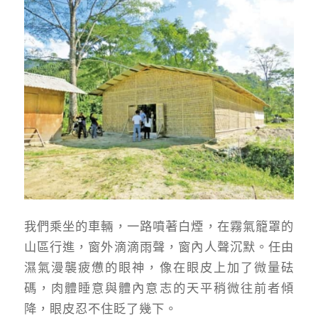
我們乘坐的車輛，一路噴著白煙，在霧氣籠罩的
山區行進，窗外滴滴雨聲，窗內人聲沉默。任由
濕氣漫襲疲憊的眼神，像在眼皮上加了微量砝
碼，肉體睡意與體內意志的天平稍微往前者傾
降，眼皮忍不住眨了幾下。