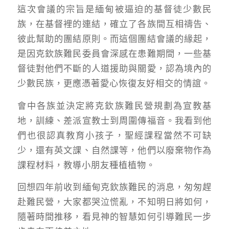
這次會議的宗旨是緬甸被逼迫的基督徒少數民
族，在基督裡的連結，確立了各族間互相禱告、
彼此幫助的團結原則。而這個團結會議的緣起，
是因克欽族難民委員會深感在患難期間，一些基
督徒對他們不斷的人道援助與關愛，認為境內的
少數民族，更應憑著愛心恢復友好相交的情誼。
會中各族並決定將克欽族難民營規劃為宣教基
地，訓練、差派宣教士到周圍傳福音。我看到他
們也很認真教育小孩子，聖經課程當然不可缺
少，還有英文課、自然課等，他們以廢棄物作為
課程材料，教導小朋友種植植物。
回想四年前收到緬甸克欽族難民的消息，匆匆趕
赴難民營，大家都哭泣慌亂，不知明日將如何，
隨著時間推移，看見神的智慧如何引導難民一步