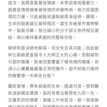
這次，我再度看著這彈痕，非常認真地看著它，
感覺這塊玻璃像被無情的命運吻過，無力抵擋毀
壞的力量，只能被動地讓裂痕逐漸延伸、顯現。
生命的裂痕遠比破碎殘忍，當生命被某件事物擊
中，裂痕浮顯，部分細小的分子卻又依然相互連
結，得以維持著表面的完整與功用。
破碎則是決絕地斷裂，完全失去其功能；因此破
碎比裂痕更直接令人光明正大的心痛。而裂痕所
引起的傷痛，是被完整覆蓋下暗地裡的傷痛，尚
須小心翼翼維護著正常的運作，卻不知勉力維持
的聯繫哪一天將告分裂？
難民營裡，帶有裂痕的生命，隨處可見。想到難
民淚訴親友遭遇，我的背脊沿著那些九死一生、
生離死別的情節，直線上升地發涼。那一張張被
槍口抵住的臉孔，因恐懼絞溢出怎樣的表情？耶