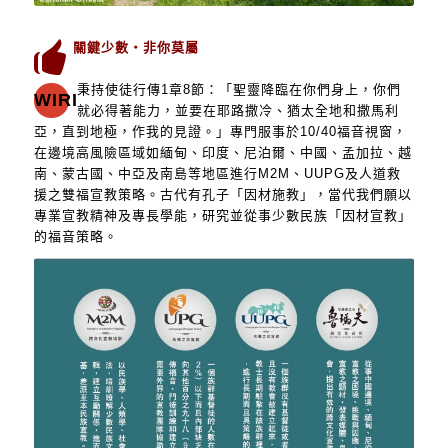
關鍵少數‧非你莫屬
秉持使徒行傳1章8節：「聖靈降臨在你們身上，你們
WIRI
就必得著能力，並要在耶路撒冷、猶太全地和撒馬利
亞，直到地極，作我的見證。」專門服事於10/40福音視窗，
在邊境高風險區域如緬甸、印度、尼泊爾、中國、孟加拉、越
南、蒙古國、中亞及南島等地區進行M2M、UUPG及人道救
援之雙福宣教策略。古代有孔子「因材施教」，當代我們願以
專業宣教精神及專長學能，研究並從事少數民族「因材宣教」
的福音策略。