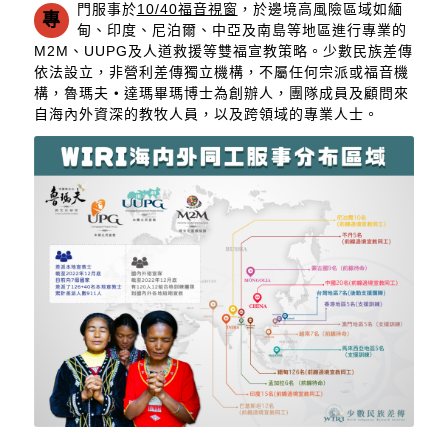
門服事於
10/40福音視窗
，
於邊境高風險區域如緬
專
甸、印度、尼泊爾、中亞及南島等地區進行專業的
M2M、UUPG及人道救援等雙福宣教策略。少數民族差傳
依法設立，非營利差傳獨立機構，不屬任何宗派或福音機
構，魯瑪夫
‧
達瑪畢瑪博士為創辦人，團隊成員及顧問來
自海內外資深的教牧人員，以及跨領域的專業人士。