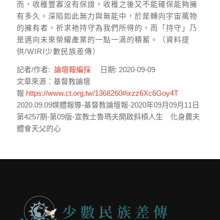
而，收穫豐寡沒有保證，收穫之後又不能確保能夠擁
有多久。深陷如此無力與無能中，於是轉向宇宙萬物
的擁有者，祈求祂持守為我們所得的，而「持守」乃
是邁向未來榮耀產業的一點一滴的積蓄。（資料提
供/WIRI少數民族差傳）
記者/作者:
論壇報編採
日期:
2020-09-09
文章來源：基督教論壇
報
https://www.ct.org.tw/1368260#ixzz6Xc6Goy4T
2020.09.09媒體報導-基督教論壇報-2020年09月09月11日
第4257期-第09版-宣教士魯瑪夫開啟斜槓人生 化身農夫
體會天父的心