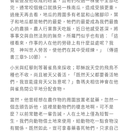
養管道及他收成的盼望，且牠們咬過一株後不全部吃
完，通常咬個幾口就換另一株南瓜，造成受損更重。
過幾天再去看，地瓜的周圍多有老鼠和山豬腳印，葉
子和地瓜都是牠們的最愛，牠們的最愛成為我們最擔
心的農損。農人行業靠天吃飯，近日他感受甚深。將
事事交與自然法則的無奈，所羅門似乎也有過：「這
樣看來，作事的人在他的勞碌上有什麼益處呢？我
見 神叫世人勞苦，使他們在其中受經練。」（傳道
書三章9-10節）。
小米與紅藜則等著雀鳥來採收；耶穌說天空的飛鳥不
種也不收，尚且被天父養活，「既然天父都要養活牠
們，我豈能違背天父旨意呢？」魯瑪夫相信神會在他
與雀鳥間公平地分配食物。
當然，他曾經想在農作物的周圍放置老鼠藥，忽然一
個念頭告訴他，這裡是動物們的棲息地啊。可不是
麼？以前常聽老一輩告誡，人在土地上僅為短暫一
生，我們向動物借土地來使用，給動物吃一點食物沒
有關係。既然如此，豈可拿毒藥毒死牠們，只求自己