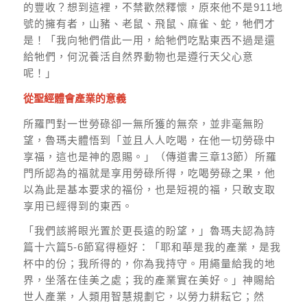
的豐收？想到這裡，不禁歡然釋懷，原來他不是911地
號的擁有者，山豬、老鼠、飛鼠、麻雀、蛇，牠們才
是！「我向牠們借此一用，給牠們吃點東西不過是還
給牠們，何況養活自然界動物也是遵行天父心意
呢！」
從聖經體會產業的意義
所羅門對一世勞碌卻一無所獲的無奈，並非毫無盼
望，魯瑪夫體悟到「並且人人吃喝，在他一切勞碌中
享福，這也是神的恩賜。」（傳道書三章13節）所羅
門所認為的福就是享用勞碌所得，吃喝勞碌之果，他
以為此是基本要求的福份，也是短視的福，只敢支取
享用已經得到的東西。
「我們該將眼光置於更長遠的盼望，」魯瑪夫認為詩
篇十六篇5-6節寫得極好：「耶和華是我的產業，是我
杯中的份；我所得的，你為我持守。用繩量給我的地
界，坐落在佳美之處；我的產業實在美好。」神賜給
世人產業，人類用智慧規劃它，以勞力耕耘它；然