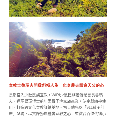
宣教士魯瑪夫開啟斜槓人生 化身農夫體會天父的心
長期投入少數民族宣教，WIRI少數民族差傳秘書長魯瑪
夫‧達瑪畢瑪博士前年因得了塊家族產業，決定獻給神使
用，打造跨文化宣教訓練基地。初步他先以「911種子計
畫」呈現，以實際務農體會宣教之心，並徵召百位代禱小