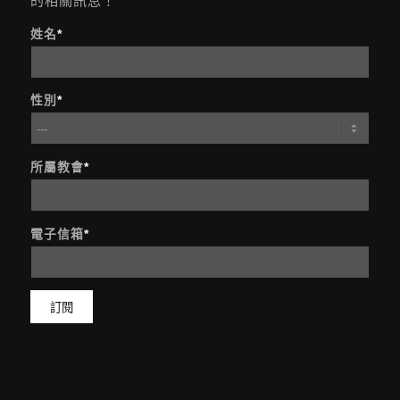
的相關訊息！
姓名
*
性別
*
所屬教會
*
電子信箱
*