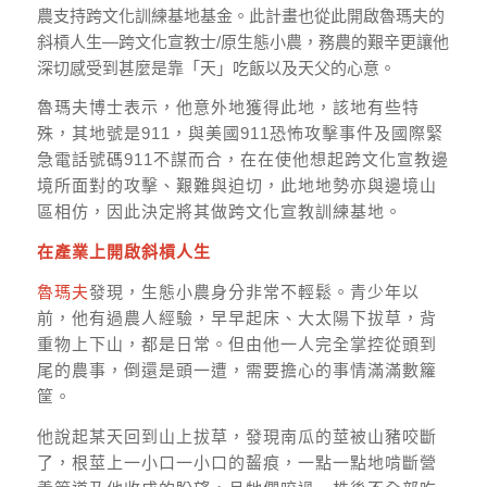
農支持跨文化訓練基地基金。此計畫也從此開啟魯瑪夫的
斜槓人生—跨文化宣教士/原生態小農，務農的艱辛更讓他
深切感受到甚麼是靠「天」吃飯以及天父的心意。
魯瑪夫博士表示，他意外地獲得此地，該地有些特
殊，其地號是911，與美國911恐怖攻擊事件及國際緊
急電話號碼911不謀而合，在在使他想起跨文化宣教邊
境所面對的攻擊、艱難與迫切，此地地勢亦與邊境山
區相仿，因此決定將其做跨文化宣教訓練基地。
在產業上開啟斜槓人生
魯瑪夫
發現，生態小農身分非常不輕鬆。青少年以
前，他有過農人經驗，早早起床、大太陽下拔草，背
重物上下山，都是日常。但由他一人完全掌控從頭到
尾的農事，倒還是頭一遭，需要擔心的事情滿滿數籮
筐。
他說起某天回到山上拔草，發現南瓜的莖被山豬咬斷
了，根莖上一小口一小口的齧痕，一點一點地啃斷營