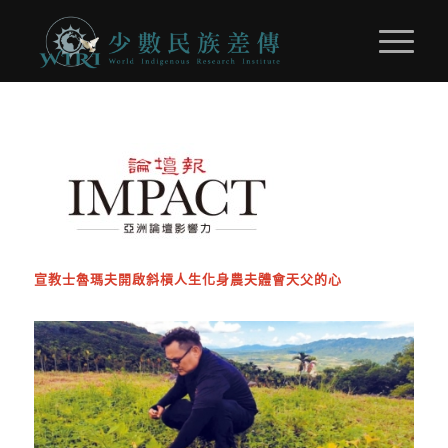
宣教士魯瑪夫開啟斜槓人生化身農夫體會天父的心