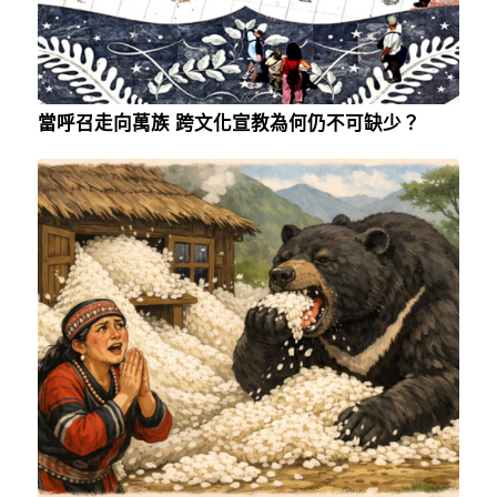
當呼召走向萬族 跨文化宣教為何仍不可缺少？