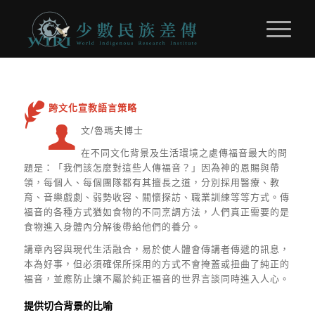
跨文化宣教語言策略
文/魯瑪夫博士
在不同文化背景及生活環境之處傳福音最大的問
題是：「我們該怎麼對這些人傳福音？」因為神的恩賜與帶
領，每個人、每個團隊都有其擅長之道，分別採用醫療、教
育、音樂戲劇、弱勢收容、關懷探訪、職業訓練等等方式。傳
福音的各種方式猶如食物的不同烹調方法，人們真正需要的是
食物進入身體內分解後帶給他們的養分。
講章內容與現代生活融合，易於使人體會傳講者傳遞的訊息，
本為好事，但必須確保所採用的方式不會掩蓋或扭曲了純正的
福音，並應防止讓不屬於純正福音的世界言談同時進入人心。
提供切合背景的比喻