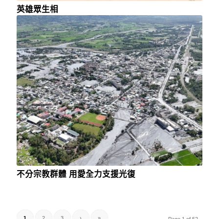
英雄眾生相
不分宗教群體 用愛全力支援光復
1
2
3
›
»