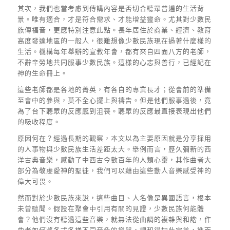
其次，我們也當考慮到傳講內容是否切合聽眾普遍的生活背
景。唯有適合，才是符合需求、才能增益靈命。尤其對少數民
族傳福音，更應特別注意此點。長年居住於商業、經濟、教育
高度發達地區的一般人，很難想像少數民族現在過著什麼樣的
生活。機構每年舉辦的宣教年會，都有來自四面八方的老師，
不辭辛勞地共同服事少數民族。這樣的心志與善行，已經記在
神的生命冊上。
這些老師都是各地的菁英，有各自的專業長才；從會前的準備
至會中的參與，莫不全心擺上與禱告。但是他們服事過後，竟
為了台下聽眾的反應感到沮喪。聽眾的反應最直接表現出他們
的吸收程度。
原因何在？經過長期的觀察，本文以為主要原因就是分享採用
的人事物與少數民族生活差距太大。舉例而言，歷久彌新的西
洋古典音樂，感動了中西古今數百年的人類心靈，其作曲者大
部分為敬虔愛神的聖徒，我們可以藉由這些動人音樂感受神的
偉大可畏。
然而對於少數民族來說，這些曲目、人名像是異國語言，根本
未曾聽聞。假設在聚會中引用有關的見證，少數民族何能體
會？他們沒有聽過這些音樂，就無法從曲調的複雜與和諧，作