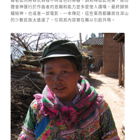
曲者如何將各式各樣不同音色的樂器，調和得如此完美，進而
體會神運行於作曲者的恩賜和能力是多麼使人讚嘆，最終歸榮
耀給神。也或者一部電影、一本傳記，這些東西都離居住深山
的少數民族太遙遠了，引用其內容實在難以引起共鳴。