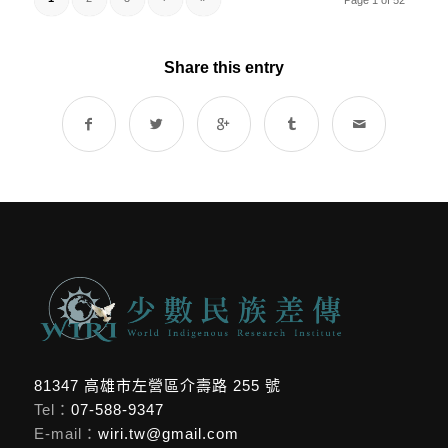
Page 1 of 52
Share this entry
81347 高雄市左營區介壽路 255 號
Tel：
07-588-9347
E-mail：
wiri.tw@gmail.com