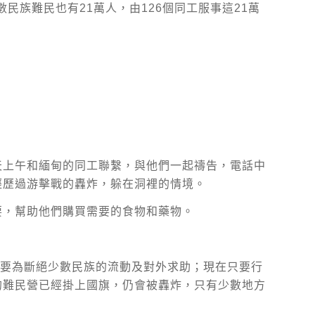
數民族難民也有21萬人，由126個同工服事這21萬
天上午和緬甸的同工聯繫，與他們一起禱告，電話中
經歷過游擊戰的轟炸，躲在洞裡的情境。
要，幫助他們購買需要的食物和藥物。
主要為斷絕少數民族的流動及對外求助；現在只要行
的難民營已經掛上國旗，仍會被轟炸，只有少數地方