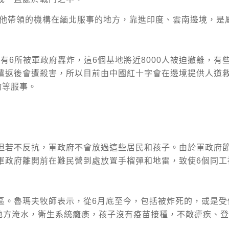
示，他帶領的機構在緬北服事的地方，靠進印度、雲南邊境，
中有6所被軍政府轟炸，這6個基地將近8000人被迫撤離，
遣返後會遭殺害，所以目前由中國紅十字會在邊境提供人道
物等服事。
但若不反抗，軍政府不會放過這些居民和孩子。由於軍政府
軍政府離開前在難民營到處放置手榴彈和地雷，致使6個同工
區。魯瑪夫牧師表示，從6月底至今，包括被炸死的，或是受
地方淹水，衛生系統癱瘓，孩子沒有疫苗接種，不敵瘧疾、登