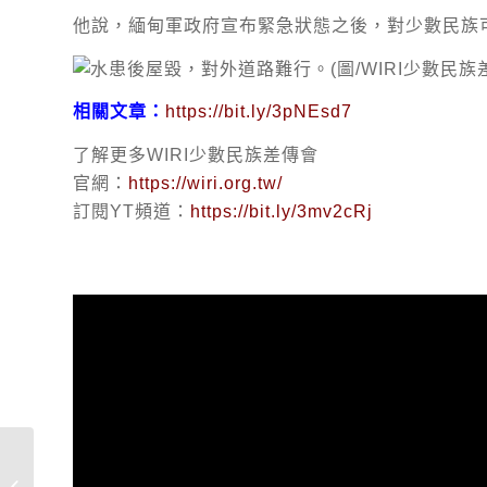
他說，緬甸軍政府宣布緊急狀態之後，對少數民族
相關文章：
https://bit.ly/3pNEsd7
了解更多WIRI少數民族差傳會
官網：
https://wiri.org.tw/
訂閱YT頻道：
https://bit.ly/3mv2cRj
〈WIRI財務徵信〉 2024