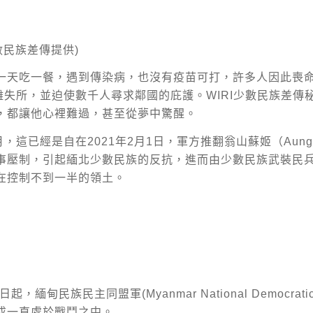
數民族差傳提供)
一天吃一餐，遇到傳染病，也沒有疫苗可打，許多人因此喪
離失所，並迫使數千人尋求鄰國的庇護。WIRI少數民族差
，都讓他心裡難過，甚至從夢中驚醒。
已經是自在2021年2月1日，軍方推翻翁山蘇姬（Aung S
事壓制，引起緬北少數民族的反抗，進而由少數民族武裝民
在控制不到一半的領土。
民族民主同盟軍(Myanmar National Democratic
戍一直處於戰鬥之中。