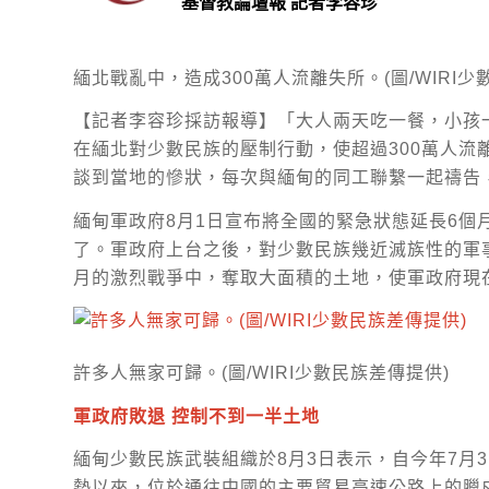
基督教論壇報 記者李容珍
緬北戰亂中，造成300萬人流離失所。(圖/WIRI少
【記者李容珍採訪報導】「大人兩天吃一餐，小孩
在緬北對少數民族的壓制行動，使超過300萬人流
談到當地的慘狀，每次與緬甸的同工聯繫一起禱告
緬甸軍政府8月1日宣布將全國的緊急狀態延長6個月，這
了。軍政府上台之後，對少數民族幾近滅族性的軍
月的激烈戰爭中，奪取大面積的土地，使軍政府現
許多人無家可歸。(圖/WIRI少數民族差傳提供)
軍政府敗退 控制不到一半土地
緬甸少數民族武裝組織於8月3日表示，自今年7月3日起，緬甸
勢以來，位於通往中國的主要貿易高速公路上的臘