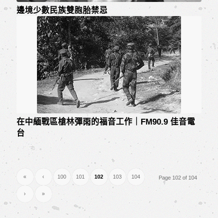
邊境少數民族雙胞胎禁忌
在中緬戰區槍林彈雨的福音工作｜FM90.9 佳音電
台
«
‹
100
101
102
103
104
Page 102 of 104
›
»