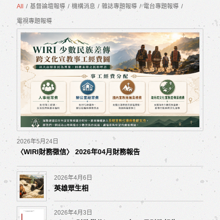
All
/
基督論壇報導
/
機構消息
/
雜誌專題報導
/
電台專題報導
/
電視專題報導
2026年5月24日
〈WIRI財務徵信〉 2026年04月財務報告
2026年4月6日
英雄眾生相
2026年4月3日