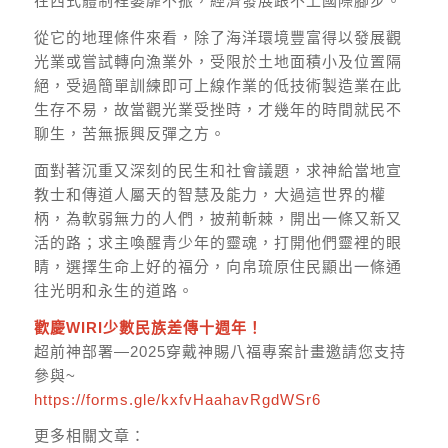
在西式體制裡萎靡不振，經濟發展跟不上國際腳步。
從它的地理條件來看，除了海洋環境豐富得以發展觀
光業或嘗試轉向漁業外，受限於土地面積小及位置隔
絕，受過簡單訓練即可上線作業的低技術製造業在此
生存不易，故當觀光業受挫時，才幾年的時間就民不
聊生，苦無振興反彈之方。
面對著沉重又深刻的民生和社會議題，求神給當地宣
教士和傳道人屬天的智慧及能力，大過這世界的權
柄，為軟弱無力的人們，披荊斬棘，開出一條又新又
活的路；求主喚醒青少年的靈魂，打開他們靈裡的眼
睛，選擇生命上好的福分，向帛琉原住民顯出一條通
往光明和永生的道路。
歡慶WIRI少數民族差傳十週年！
超前神部署—2025穿戴神賜八福專案計畫邀請您支持
參與~
https://forms.gle/kxfvHaahavRgdWSr6
更多相關文章：