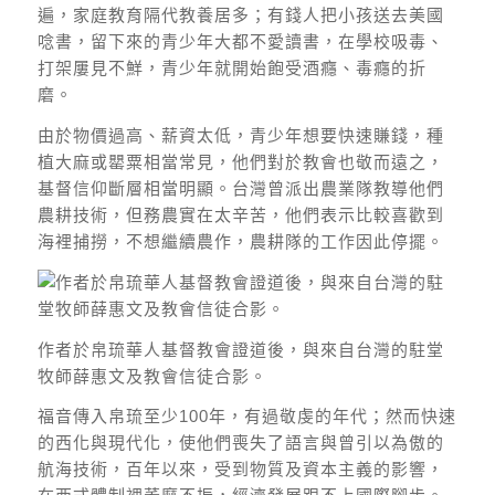
遍，家庭教育隔代教養居多；有錢人把小孩送去美國
唸書，留下來的青少年大都不愛讀書，在學校吸毒、
打架屢見不鮮，青少年就開始飽受酒癮、毒癮的折
磨。
由於物價過高、薪資太低，青少年想要快速賺錢，種
植大麻或罌粟相當常見，他們對於教會也敬而遠之，
基督信仰斷層相當明顯。台灣曾派出農業隊教導他們
農耕技術，但務農實在太辛苦，他們表示比較喜歡到
海裡捕撈，不想繼續農作，農耕隊的工作因此停擺。​
作者於帛琉華人基督教會證道後，與來自台灣的駐堂
牧師薛惠文及教會信徒合影。
福音傳入帛琉至少100年，有過敬虔的年代；然而快速
的西化與現代化，使他們喪失了語言與曾引以為傲的
航海技術，百年以來，受到物質及資本主義的影響，