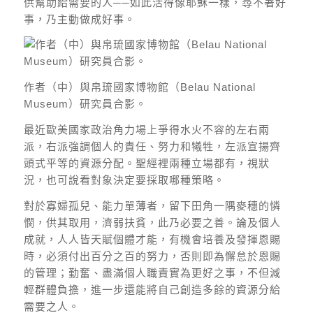
供幫助給需要的人──如此活得像耶穌一樣，尋不著好
事，乃主動做成好事。​
作者（中）與帛琉國家博物館（Belau National
Museum）研究員合影。
最近歐美國家政治角力場上爭得水火不容的左右兩
派，右派強調個人的責任、努力和犧牲，左派宣揚齊
頭式平等的資源分配。聖經裡兩種立場都有，視狀
況，也可說看對象決定要採取哪種策略。
對於寡婦孤兒、能力單薄者，留下田角一隅麥穗的憐
憫，供其取用，濟弱扶貧，此乃必要之善。論及個人
成就，人人皆天賦個體才能，有機會培養及發揮恩賜
時，必須付出百分之百的努力，否則即為懈怠於恩賜
的管理；勤奮、盡滿個人職責實為更好之事，不但減
輕群體負擔，進一步還能將自己創造多餘的資源分給
需要之人。