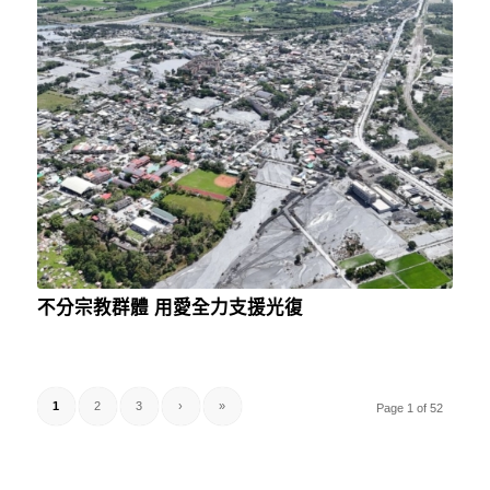
不分宗教群體 用愛全力支援光復
1
2
3
›
»
Page 1 of 52