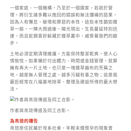
一個家庭、一個機構，乃至於一個國家，若疏於管
理，將衍生諸多難以挽回的錯誤和無法彌補的惡果，
因為人有懈怠、破壞和罪惡的本性，這些本性猶如雜
草一般，一陣大雨過後，陽光現出，生長蔓延特別迅
速，而且蛇類喜好躲藏於雜草叢中，威脅著我們的腳
步。
土地必須定期清理維護，方能保持整潔乾爽，使人心
情愉悅。如果懶於付出體力、時間或金錢管理，就算
擁有再大一片土地，也只是一塊雜草遍布的荒蕪之
地，越是無人管理之處，越多污穢有毒之物；這是我
最近經常在八福基地除草、整理及建設所得的最大想
法。​
作者與帛琉傳道及同工合影。
為帛琉的禱告
帛琉原住民屬於母系社會，年輕未婚懷孕的現象普