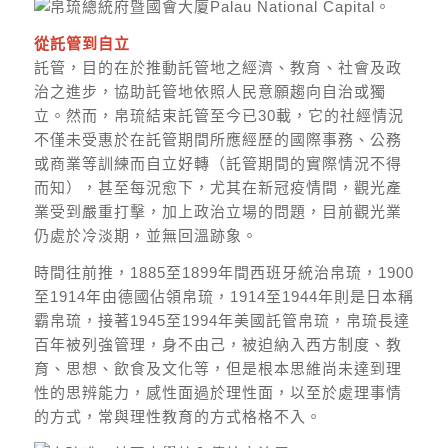
從託管到自立
託管，目的在於推動託管地之經濟、教育、社會及政
治之進步，協助託管地依照人民意願趨向自治或獨
立。然而，帛琉結束託管至今已30載，它的社經情況
不僅未受惠於在託管期間所應經歷的國際事務、公務
或商業等訓練而自立好轉（託管期間的實際情況不得
而知），甚至每況愈下，尤其在新冠疫情間，觀光產
業受到嚴重打擊，加上政治立場的問題，目前觀光業
仍處於冷淡期，並無回溫跡象。
時間往前推，1885至1899年間西班牙統治帛琉，1900
至1914年由德國佔領帛琉，1914至1944年則是日本稱
霸帛琉，接著1945至1994年美國託管帛琉，帛琉長達
百年被列強管理，身不由己，被迫納入西方制度、教
育、思想、飲食及文化等，但是根本思維尚未達到理
性的思辨能力，感性面過於理性面，以至於處理事情
的方式，常與理性教育的方式格格不入。​