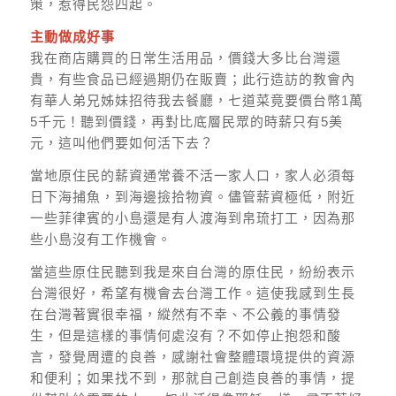
策，惹得民怨四起。
主動做成好事
我在商店購買的日常生活用品，價錢大多比台灣還
貴，有些食品已經過期仍在販賣；此行造訪的教會內
有華人弟兄姊妹招待我去餐廳，七道菜竟要價台幣1萬
5千元！聽到價錢，再對比底層民眾的時薪只有5美
元，這叫他們要如何活下去？
當地原住民的薪資通常養不活一家人口，家人必須每
日下海捕魚，到海邊撿拾物資。儘管薪資極低，附近
一些菲律賓的小島還是有人渡海到帛琉打工，因為那
些小島沒有工作機會。
當這些原住民聽到我是來自台灣的原住民，紛紛表示
台灣很好，希望有機會去台灣工作。這使我感到生長
在台灣著實很幸福，縱然有不幸、不公義的事情發
生，但是這樣的事情何處沒有？不如停止抱怨和酸
言，發覺周遭的良善，感謝社會整體環境提供的資源
和便利；如果找不到，那就自己創造良善的事情，提