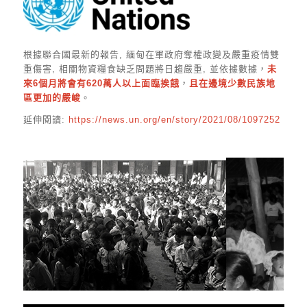
根據聯合國最新的報告, 緬甸在軍政府奪權政變及嚴重疫情雙
重傷害, 相關物資糧食缺乏問題將日趨嚴重, 並依據數據，
未
來6個月將會有620萬人以上面臨挨餓
，
且在邊境少數民族地
區更加的嚴峻
。
延伸閱讀:
https://news.un.org/en/story/2021/08/1097252