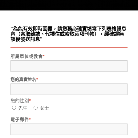
“為能有效即時回覆，請您務必確實填寫下列表格訊息
內
（索取雜誌、代禱信或索取兩項刊物）
，經確認無
誤後發送訊息”
所屬單位或教會
*
您的真實姓名
*
您的性別
*
先生
女士
電子郵件
*