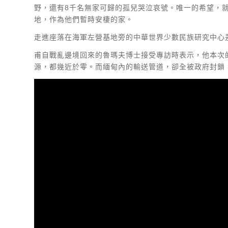
野，還有8千名無家可歸的孤兒哭泣哀號。唯一的希望，就
地，作為他們暫時安棲的家。
走進座落在海軍左營基地旁的中華世界少數民族研究中心差
甫自戰亂邊境回來的魯瑪夫博士接受專訪時表示，他本次
源，都幾近於零。而緬甸內的輸送管道，卻全被政府封鎖