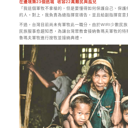
在邊境築23個逃城 收容22萬難民與孤兒
「我這個軍牧不拿槍的，但是要懂得如何保護自己、保護
的人。對上，我負責為總指揮官禱告，並且給副指揮官意
不過，台灣目前尚未有軍牧此一職分。由於WIRI少數
民族服事愈趨知悉，為讓台灣眾教會接納魯瑪夫軍牧的特殊
魯瑪夫軍牧進行按牧並接納典禮。