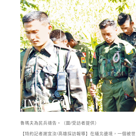
魯瑪夫為民兵禱告。（圖/受訪者提供）
【特約記者謝宜汝/高雄採訪報導】在緬北邊境，一個被