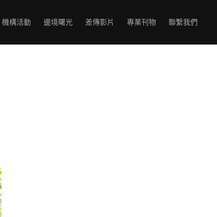
機構活動
邊境曙光
差傳影片
專業刊物
聯繫我們