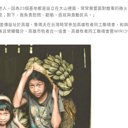
他人。因為23個基地都是設立在大山裡面，常常需要面對敵軍的砲
見；對下，我負責慰問、勸勉、造就與激勵民兵。」
民族差傳設址於高雄，魯瑪夫在台灣時常參加高雄牧者同工聯禱會，和
且榮耀職分，高雄市牧者合一協會、高雄牧者同工聯禱會暨WIRI少