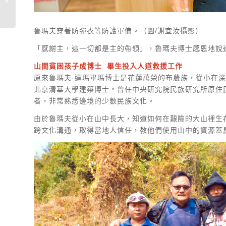
要懷疑，就是現在!
魯瑪夫穿著防彈衣等防護軍備。（圖/謝宜汝攝影）
「感謝主，這一切都是主的帶領」，魯瑪夫博士感恩地說
山間貧困孩子成博士 畢生投入人道救援工作
原來魯瑪夫·達瑪畢瑪博士是花蓮萬榮的布農族，從小在
北京清華大學建築博士。曾任中央研究院民族研究所原住
者，非常熟悉邊境的少數民族文化。
由於魯瑪夫從小在山中長大，知道如何在艱險的大山裡生
跨文化溝通，取得當地人信任，教他們使用山中的資源蓋