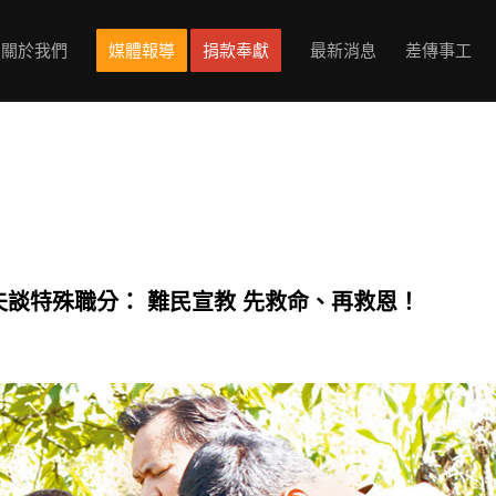
關於我們
媒體報導
捐款奉獻
最新消息
差傳事工
夫談特殊職分： 難民宣教 先救命、再救恩！