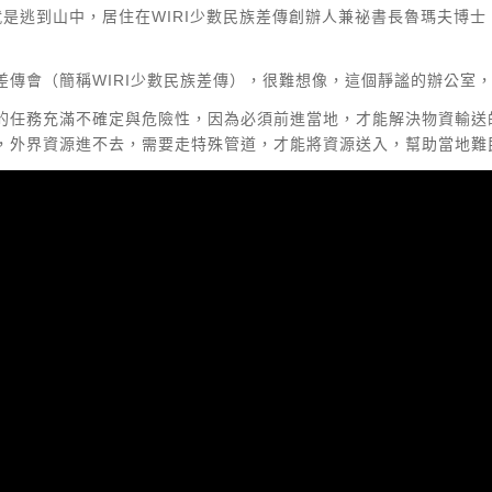
是逃到山中，居住在WIRI少數民族差傳創辦人兼祕書長魯瑪夫博士
傳會（簡稱WIRI少數民族差傳），很難想像，這個靜謐的辦公室
的任務充滿不確定與危險性，因為必須前進當地，才能解決物資輸送
，外界資源進不去，需要走特殊管道，才能將資源送入，幫助當地難