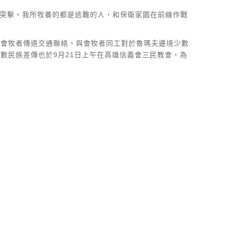
火突擊。我所牧養的都是逃難的人，和保衛家園在前線作戰
與會牧者傳道交通聯絡。與會牧者同工對於魯瑪夫邊境少數
數民族差傳也於9月21日上午在高雄信義會三民教會，為