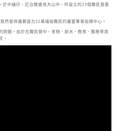
，於中緬印、尼泊爾邊境大山中，所設立的23個難民營基
，竟然是保護著遠方22萬緬甸難民的屬靈軍事指揮中心。
的問題。由於在難民營中，食物、飲水、教育、醫療等資
民。