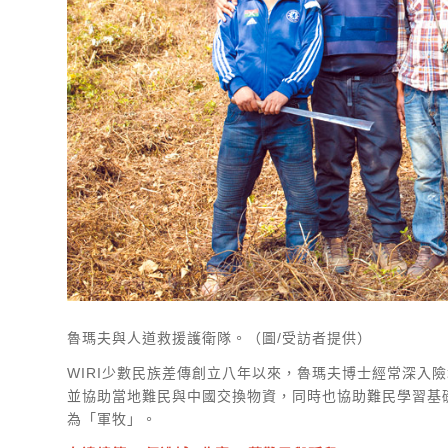
魯瑪夫與人道救援護衛隊。（圖/受訪者提供）
WIRI少數民族差傳創立八年以來，魯瑪夫博士經常深入
並協助當地難民與中國交換物資，同時也協助難民學習基礎
為「軍牧」。