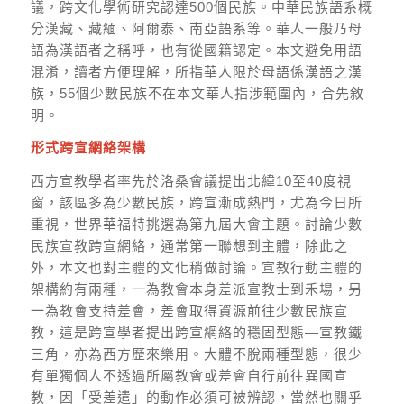
議，跨文化學術研究認達500個民族。中華民族語系概
分漢藏、藏緬、阿爾泰、南亞語系等。華人一般乃母
語為漢語者之稱呼，也有從國籍認定。本文避免用語
混淆，讀者方便理解，所指華人限於母語係漢語之漢
族，55個少數民族不在本文華人指涉範圍內，合先敘
明。
形式跨宣網絡架構
西方宣教學者率先於洛桑會議提出北緯10至40度視
窗，該區多為少數民族，跨宣漸成熱門，尤為今日所
重視，世界華福特挑選為第九屆大會主題。討論少數
民族宣教跨宣網絡，通常第一聯想到主體，除此之
外，本文也對主體的文化稍做討論。宣教行動主體的
架構約有兩種，一為教會本身差派宣教士到禾場，另
一為教會支持差會，差會取得資源前往少數民族宣
教，這是跨宣學者提出跨宣網絡的穩固型態—宣教鐵
三角，亦為西方歷來樂用。大體不脫兩種型態，很少
有單獨個人不透過所屬教會或差會自行前往異國宣
教，因「受差遣」的動作必須可被辨認，當然也關乎