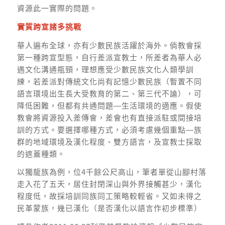
資源此一實際的問題。
實質跨宣諸多挑戰
華人遍布全球，亦有少數民族活躍於海外。倘教會採
第一種跨宣型態，自行差派宣教士，所差者為華人必
遇文化溝通瓶頸，理想應受少數民族文化人類學訓
練，若差派對傳統文化尚有記憶少數民族（暫置不同
語言環境出生長大受教育的第二、第三代不論），可
降低困難，但都有共通問題—生活環境的適應。假使
教會將資源投入差傳會，差會也有直接派駐或間接培
訓的方式。要選擇哪種方式，必須考慮幾個重點—族
群的地域環境及漢化程度、雙方語言，及宣教士採取
的遮蓋種類。
以獨龍族為例，位4千餘公尺高山，筆者單從山腳村落
走入花了五天，居住封閉深山與外界接觸甚少，漢化
程度低，故採培訓同族同工策略較輕省。又如未得之
民革蒙族，幾已漢化（是否漢化以語言作初步標準）