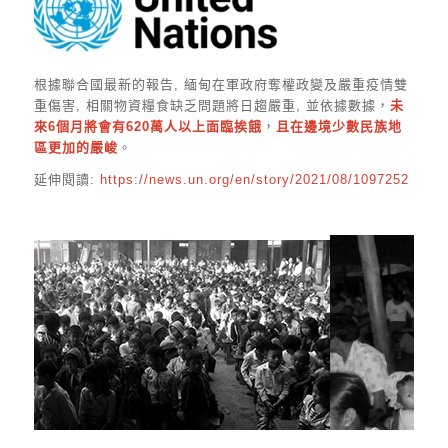
根據聯合國最新的報告, 緬甸在軍政府奪權政變及嚴重疫情雙
重傷害, 相關物資糧食缺乏問題將日趨嚴重, 並依據數據，
未
來6個月將會有620萬人以上面臨挨餓
，
且在邊境少數民族地
區更加的嚴峻
。
延伸閱讀:
https://news.un.org/en/story/2021/08/1097252