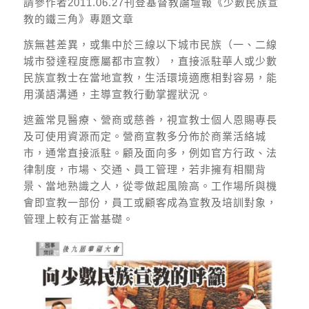
請參作者2011.06.27刊登基督教論壇報《少數民族宣
教的鐵三角》專題文章
族無甚差異，或集中於三線以下城市民族（一、二線
城市發達程度應屬都市宣教），直接派駐華人或少數
民族宣教士在當地宣教，生活環境適應相對容易，能
用漢語溝通，主導宣教行動掌握狀況。
遮蓋常見醫療、營商或慈善，視宣教士個人恩賜專長
及可使用資源而定。營商宣教多分佈於商業活絡城
市，通常直接派駐。顧及面向多，例如官方行政、法
律制度，市場、交通、員工管理，若非擁有相關背
景、當地熟識之人，從零做起風險高。工作場所與機
會即宣教一部份，員工或顧客成為宣教及培訓對象，
管理上較有正當基礎。