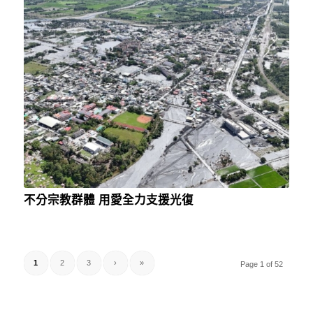
不分宗教群體 用愛全力支援光復
1
2
3
›
»
Page 1 of 52